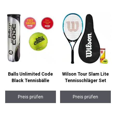
Senston EliteSet
Wilson Triniti
Tennisschläger-Set
Tennisbälle 3er-Pack
Preis prüfen
Preis prüfen
Balls Unlimited Code
Wilson Tour Slam Lite
Black Tennisbälle
Tennisschläger Set