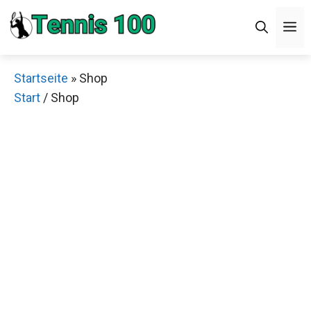
Zum
Men
Inhalt
springen
Startseite
»
Shop
Start
/ Shop
Jetzt anschauen