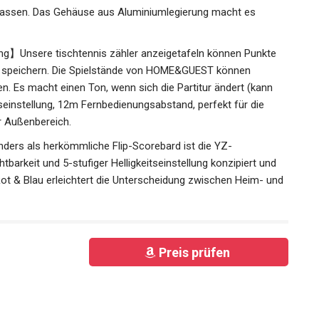
coreboard sie müssen keine Batterien austauschen oder
ien verlassen. Wenn Sie eine Powerbank oder eine Steckdose
 laufen lassen. Das Gehäuse aus Aluminiumlegierung macht
g】Unsere tischtennis zähler anzeigetafeln können Punkte
 speichern. Die Spielstände von HOME&GUEST können
. Es macht einen Ton, wenn sich die Partitur ändert (kann
itseinstellung, 12m Fernbedienungsabstand, perfekt für die
r Außenbereich.
nders als herkömmliche Flip-Scorebard ist die YZ-
tbarkeit und 5-stufiger Helligkeitseinstellung konzipiert und
 Rot & Blau erleichtert die Unterscheidung zwischen Heim-
Preis prüfen