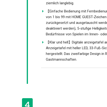
sich auf die wiederaufladbaren Batter
haben, können Sie sie den ganzen Tag
es ziemlich langlebig.
【Einfache Bedienung mit Fernbedienun
von 1 bis 99 mit HOME GUEST-Zeichen
zurückgesetzt und ausgetauscht werden
deaktiviert werden), 5-stufige Helligke
Bedürfnisse von Spielen im Innen- ode
【Klar und hell】Digitale anzeigetafel a
Anzeigetafel mit heller LED, 33-Fuß-Sich
hergestellt. Das zweifarbige Design in
und Gastmannschaften.