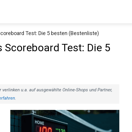
coreboard Test: Die 5 besten (Bestenliste)
Decathlon Sale
s Scoreboard Test: Die 5
aue dir jetzt die meistverkauften Produkte im Sale bei Decathlon
Jetzt anschauen
r verlinken u.a. auf ausgewählte Online-Shops und Partner,
erfahren
.