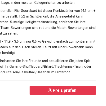
Anzeigetafel zu beleuchten, es ist perfekt für den Einsatz
 Gehäuse aus Aluminiumlegierung macht es ziemlich
 °C, in der Lage, in den meisten Gelegenheiten zu arbeiten.
itionellen Flip-Scorebard ist dieser Punktezähler von (4,6 cm
hergestellt. 15,2 m Sichtbarkeit, die Anzeigetafel kann
rden. 5-stufige Helligkeitseinstellung, schützen Sie Ihre
ie Team-Bewertungen sind rot und die Match-Bewertungen
sehr gut zu sehen.
 x 11,9 x 3,6 cm, nur 0,6 kg Gewicht, einfach zu montieren
r einfach auf den Tisch stellen. Läuft mit einer Powerbank,
ckdose benötigt.
indrucken Sie Ihre Freunde und aktualisieren Sie jedes Spiel-
uf Ihr Gaming-Shuffleboard/Billard/Tischtennis-Tisch, oder
n/Hufeisen/Basketball/Baseball im Hinterhof.
Preis prüfen