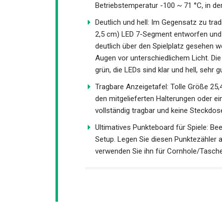
auch Ihre Powerbank verwenden, um die 
im Freien ohne lange Stromkabel. Das
langlebig, Betriebstemperatur -100 ~ 71
Deutlich und hell: Im Gegensatz zu trad
+ 2,5 cm) LED 7-Segment entworfen und 
deutlich über den Spielplatz gesehen we
Augen vor unterschiedlichem Licht. D
sind grün, die LEDs sind klar und hell, 
Tragbare Anzeigetafel: Tolle Größe 25,4
mit den mitgelieferten Halterungen ode
kann vollständig tragbar und keine Ste
Ultimatives Punkteboard für Spiele: Bee
Setup. Legen Sie diesen Punktezähler a
verwenden Sie ihn für Cornhole/Tasche