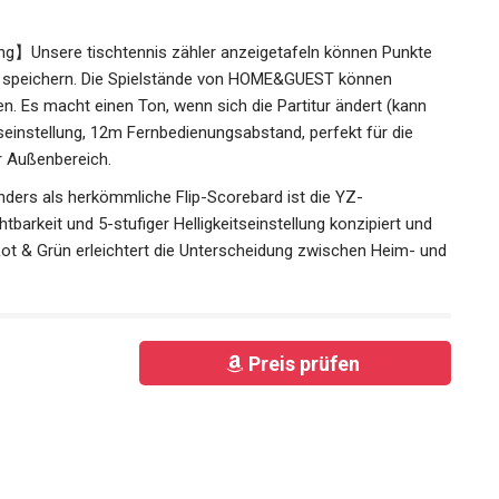
ien verlassen. Wenn Sie eine Powerbank oder eine Steckdose
 laufen lassen. Das Gehäuse aus Aluminiumlegierung macht
g】Unsere tischtennis zähler anzeigetafeln können Punkte
 speichern. Die Spielstände von HOME&GUEST können
. Es macht einen Ton, wenn sich die Partitur ändert (kann
itseinstellung, 12m Fernbedienungsabstand, perfekt für die
r Außenbereich.
nders als herkömmliche Flip-Scorebard ist die YZ-
tbarkeit und 5-stufiger Helligkeitseinstellung konzipiert und
 Rot & Grün erleichtert die Unterscheidung zwischen Heim-
Preis prüfen