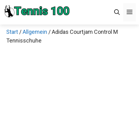
Zum
M
Inhalt
springen
Start
/
Allgemein
/ Adidas Courtjam Control M
Tennisschuhe