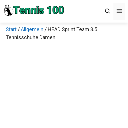
Zum
Men
Inhalt
springen
Start
/
Allgemein
/ HEAD Sprint Team 3.5
×
Tennisschuhe Damen
Decathlon Sale
Schaue dir jetzt die meistverkauften Produkte im
Sale bei Decathlon an!
Jetzt anschauen