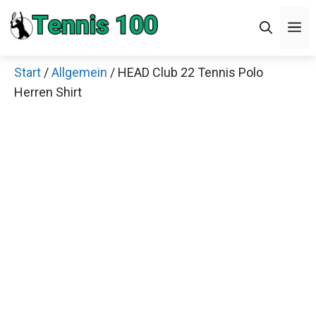
Zum
Men
Inhalt
springen
Start
/
Allgemein
/ HEAD Club 22 Tennis Polo
×
Herren Shirt
Decathlon Sale
Schaue dir jetzt die meistverkauften Produkte im
Sale bei Decathlon an!
Jetzt anschauen