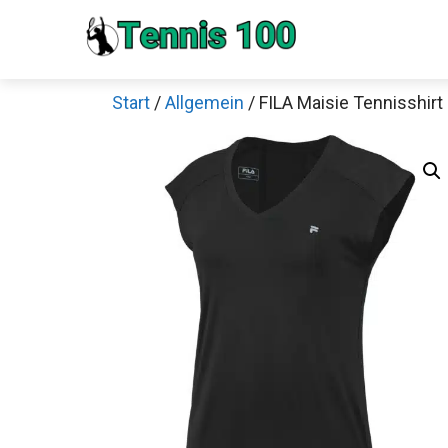
Zum
Inhalt
springen
Start
/
Allgemein
/ FILA Maisie Tennisshir