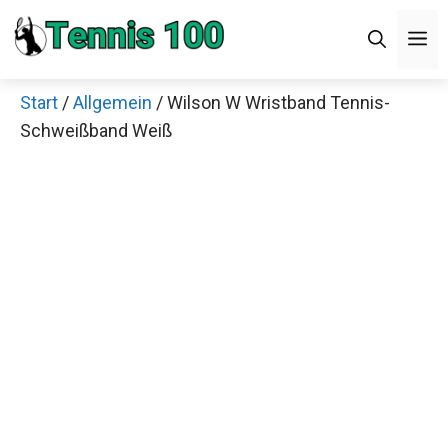
Zum
M
Inhalt
springen
Start
/
Allgemein
/ Wilson W Wristband Tennis-
Schweißband Weiß