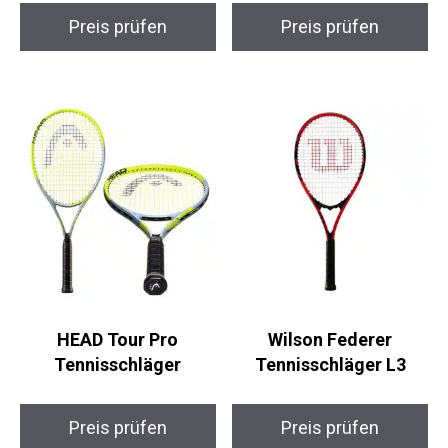
Dunlop Fort All Court
LFY Luminary Trainer
TS Tennisbälle
15-Pack Tennisbälle
Preis prüfen
Preis prüfen
HEAD Tour Pro
Wilson Federer
Tennisschläger
Tennisschläger L3