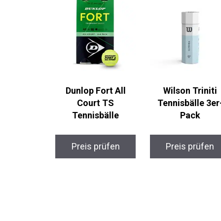
Dunlop Fort All
Wilson Triniti
Court TS
Tennisbälle 3er-
Tennisbälle
Pack
Preis prüfen
Preis prüfen