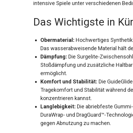
intensive Spiele unter verschiedenen Bed
Das Wichtigste in Kü
Obermaterial:
Hochwertiges Synthetik 
Das wasserabweisende Material hält d
Dämpfung:
Die Surgelite-Zwischensoh
Stoßdämpfung und zusätzliche Haltbar
ermöglicht.
Komfort und Stabilität:
Die GuideGlide
Tragekomfort und Stabilität während de
konzentrieren kannst.
Langlebigkeit:
Die abriebfeste Gummi-A
DuraWrap- und DragGuard™-Technologie
widerstandsfähiger gegen Abnutzung 