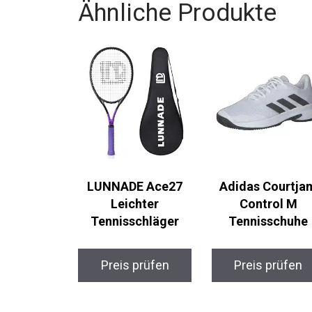
Ähnliche Produkte
LUNNADE Ace27
Adidas Courtja
Leichter
Control M
Tennisschläger
Tennisschuhe
Preis prüfen
Preis prüfen