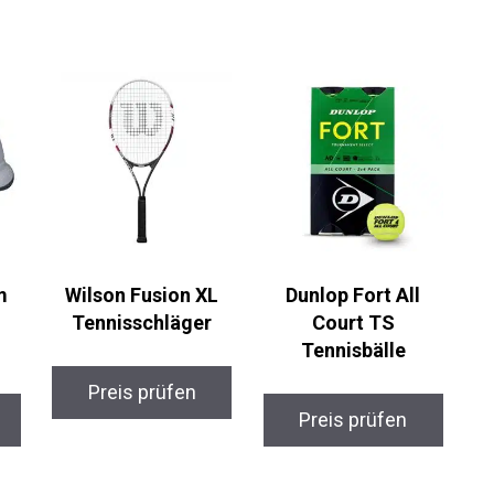
m
Wilson Fusion XL
Dunlop Fort All
Tennisschläger
Court TS
Tennisbälle
Preis prüfen
Preis prüfen