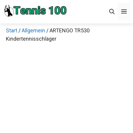
Zum
M
Inhalt
springen
Start
/
Allgemein
/ ARTENGO TR530
Kindertennisschläger