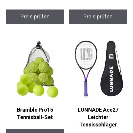
Nobby Squeaker
ASICS Dedicate 8 Clay
Tennisball XS Trio
Tennisschuhe
Preis prüfen
Preis prüfen
Bramble Pro15
LUNNADE Ace27
Tennisball-Set
Leichter
Tennisschläger