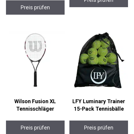
Wilson Starter Orange
adidas Courtflash
Kinder-Tennisbälle,
Tennisschuhe
12er Pack
Preis prüfen
Preis prüfen
Wilson Fusion XL
LFY Luminary Trainer
Tennisschläger
15-Pack Tennisbälle