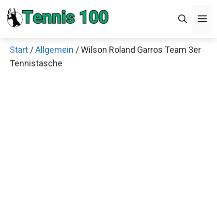
Zum
M
Inhalt
springen
Start
/
Allgemein
/ Wilson Roland Garros Team 3er
Tennistasche