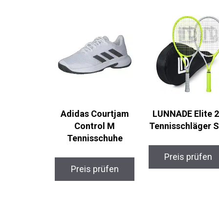
Adidas Courtjam
LUNNADE Elite 
Control M
Tennisschläger S
Tennisschuhe
Preis prüfen
Preis prüfen