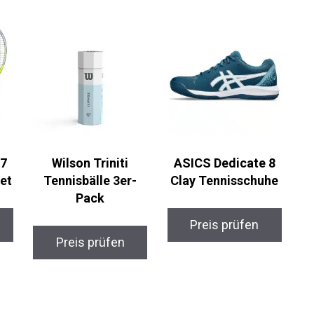
27
Wilson Triniti
ASICS Dedicate 8
et
Tennisbälle 3er-
Clay Tennisschuhe
Pack
Preis prüfen
Preis prüfen