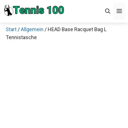
Zum
M
Inhalt
springen
Start
/
Allgemein
/ HEAD Base Racquet Bag L
Tennistasche