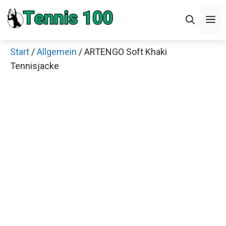
Zum
M
Inhalt
springen
Start
/
Allgemein
/ ARTENGO Soft Khaki
Tennisjacke