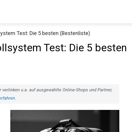
ystem Test: Die 5 besten (Bestenliste)
Decathlon Sale
llsystem Test: Die 5 besten
aue dir jetzt die meistverkauften Produkte im Sale bei Decathlon
Jetzt anschauen
r verlinken u.a. auf ausgewählte Online-Shops und Partner,
erfahren
.