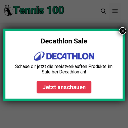
Zum
Men
Inhalt
springen
×
Startseite
»
Blog
»
Tennisschläger Griffband Extra
Klebrig Test: Die 5 besten (Bestenliste)
Decathlon Sale
Schaue dir jetzt die meistverkauften Produkte im
Sale bei Decathlon an!
Jetzt anschauen