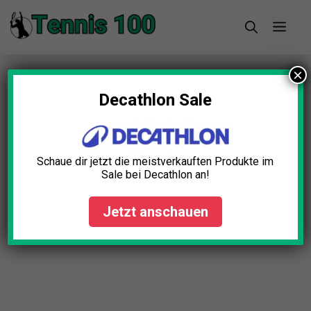
Zum
Men
Inhalt
springen
×
Startseite
»
Blog
»
Tennisschläger für Kinder
Test: Die 5 besten (Bestenliste)
Decathlon Sale
Schaue dir jetzt die meistverkauften Produkte im
Sale bei Decathlon an!
Jetzt anschauen