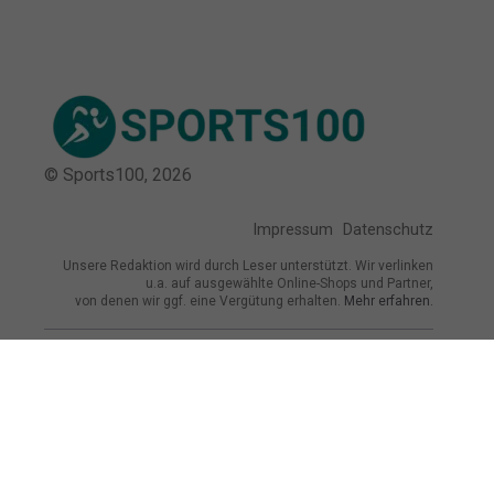
© Sports100,
2026
Impressum
Datenschutz
Unsere Redaktion wird durch Leser unterstützt. Wir verlinken
u.a. auf ausgewählte Online-Shops und Partner,
von denen wir ggf. eine Vergütung erhalten.
Mehr erfahren.
Adresse
Karlstraße 28, 64579 Gernsheim,
Deutschland