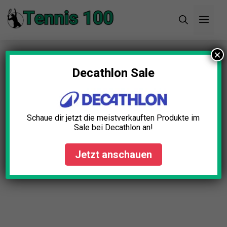
Zum
Men
Inhalt
springen
×
Startseite
»
Blog
»
Tennisnetz Höhenverstellbar
Test: Die 5 besten (Bestenliste)
Decathlon Sale
Schaue dir jetzt die meistverkauften Produkte im
Sale bei Decathlon an!
Jetzt anschauen