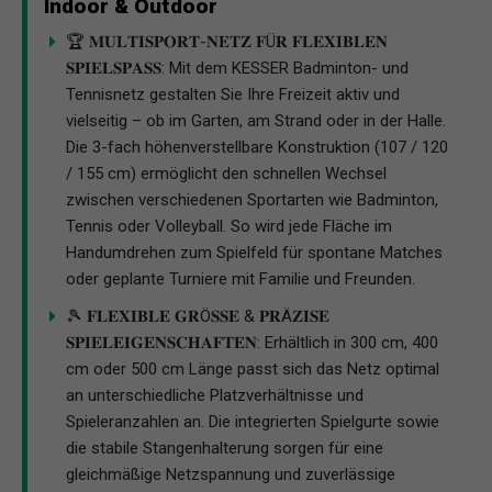
Indoor & Outdoor
🏆 𝐌𝐔𝐋𝐓𝐈𝐒𝐏𝐎𝐑𝐓-𝐍𝐄𝐓𝐙 𝐅Ü𝐑 𝐅𝐋𝐄𝐗𝐈𝐁𝐋𝐄𝐍
𝐒𝐏𝐈𝐄𝐋𝐒𝐏𝐀𝐒𝐒: Mit dem KESSER Badminton- und
Tennisnetz gestalten Sie Ihre Freizeit aktiv und
vielseitig – ob im Garten, am Strand oder in der Halle.
Die 3-fach höhenverstellbare Konstruktion (107 / 120
/ 155 cm) ermöglicht den schnellen Wechsel
zwischen verschiedenen Sportarten wie Badminton,
Tennis oder Volleyball. So wird jede Fläche im
Handumdrehen zum Spielfeld für spontane Matches
oder geplante Turniere mit Familie und Freunden.
🎾 𝐅𝐋𝐄𝐗𝐈𝐁𝐋𝐄 𝐆𝐑Ö𝐒𝐒𝐄 & 𝐏𝐑Ä𝐙𝐈𝐒𝐄
𝐒𝐏𝐈𝐄𝐋𝐄𝐈𝐆𝐄𝐍𝐒𝐂𝐇𝐀𝐅𝐓𝐄𝐍: Erhältlich in 300 cm, 400
cm oder 500 cm Länge passt sich das Netz optimal
an unterschiedliche Platzverhältnisse und
Spieleranzahlen an. Die integrierten Spielgurte sowie
die stabile Stangenhalterung sorgen für eine
gleichmäßige Netzspannung und zuverlässige