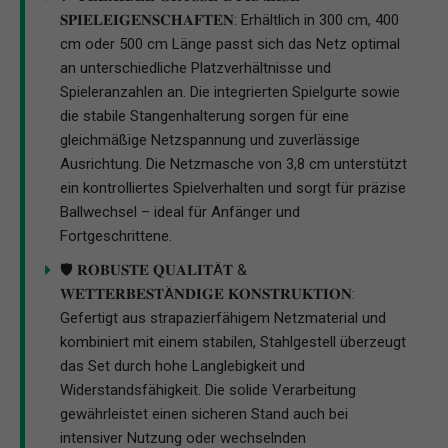
𝐒𝐏𝐈𝐄𝐋𝐄𝐈𝐆𝐄𝐍𝐒𝐂𝐇𝐀𝐅𝐓𝐄𝐍: Erhältlich in 300 cm, 400
cm oder 500 cm Länge passt sich das Netz optimal
an unterschiedliche Platzverhältnisse und
Spieleranzahlen an. Die integrierten Spielgurte sowie
die stabile Stangenhalterung sorgen für eine
gleichmäßige Netzspannung und zuverlässige
Ausrichtung. Die Netzmasche von 3,8 cm unterstützt
ein kontrolliertes Spielverhalten und sorgt für präzise
Ballwechsel – ideal für Anfänger und
Fortgeschrittene.
🛡️ 𝐑𝐎𝐁𝐔𝐒𝐓𝐄 𝐐𝐔𝐀𝐋𝐈𝐓Ä𝐓 &
𝐖𝐄𝐓𝐓𝐄𝐑𝐁𝐄𝐒𝐓Ä𝐍𝐃𝐈𝐆𝐄 𝐊𝐎𝐍𝐒𝐓𝐑𝐔𝐊𝐓𝐈𝐎𝐍:
Gefertigt aus strapazierfähigem Netzmaterial und
kombiniert mit einem stabilen, Stahlgestell überzeugt
das Set durch hohe Langlebigkeit und
Widerstandsfähigkeit. Die solide Verarbeitung
gewährleistet einen sicheren Stand auch bei
intensiver Nutzung oder wechselnden