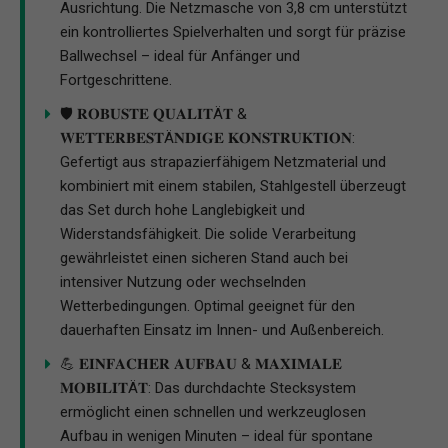
Ausrichtung. Die Netzmasche von 3,8 cm unterstützt
ein kontrolliertes Spielverhalten und sorgt für präzise
Ballwechsel – ideal für Anfänger und
Fortgeschrittene.
🛡️ 𝐑𝐎𝐁𝐔𝐒𝐓𝐄 𝐐𝐔𝐀𝐋𝐈𝐓Ä𝐓 &
𝐖𝐄𝐓𝐓𝐄𝐑𝐁𝐄𝐒𝐓Ä𝐍𝐃𝐈𝐆𝐄 𝐊𝐎𝐍𝐒𝐓𝐑𝐔𝐊𝐓𝐈𝐎𝐍:
Gefertigt aus strapazierfähigem Netzmaterial und
kombiniert mit einem stabilen, Stahlgestell überzeugt
das Set durch hohe Langlebigkeit und
Widerstandsfähigkeit. Die solide Verarbeitung
gewährleistet einen sicheren Stand auch bei
intensiver Nutzung oder wechselnden
Wetterbedingungen. Optimal geeignet für den
dauerhaften Einsatz im Innen- und Außenbereich.
💪 𝐄𝐈𝐍𝐅𝐀𝐂𝐇𝐄𝐑 𝐀𝐔𝐅𝐁𝐀𝐔 & 𝐌𝐀𝐗𝐈𝐌𝐀𝐋𝐄
𝐌𝐎𝐁𝐈𝐋𝐈𝐓Ä𝐓: Das durchdachte Stecksystem
ermöglicht einen schnellen und werkzeuglosen
Aufbau in wenigen Minuten – ideal für spontane