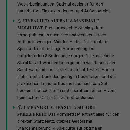
Wetterbedingungen. Optimal geeignet für den
dauerhaften Einsatz im Innen- und Außenbereich.
💪 𝐄𝐈𝐍𝐅𝐀𝐂𝐇𝐄𝐑 𝐀𝐔𝐅𝐁𝐀𝐔 & 𝐌𝐀𝐗𝐈𝐌𝐀𝐋𝐄
𝐌𝐎𝐁𝐈𝐋𝐈𝐓Ä𝐓: Das durchdachte Stecksystem
ermöglicht einen schnellen und werkzeuglosen
Aufbau in wenigen Minuten – ideal für spontane
Spielrunden ohne lange Vorbereitung. Die
mitgelieferten 8 Bodenringe sorgen für zusätzliche
Stabilität auf weichen Untergründen wie Rasen oder
Sand, während das Gestell auch auf festem Boden
sicher steht. Dank des geringen Packmaßes und der
praktischen Transporttasche lässt sich das Set
bequem transportieren und überall einsetzen – vom
heimischen Garten bis zum Strandurlaub.
📦 𝐔𝐌𝐅𝐀𝐍𝐆𝐑𝐄𝐈𝐂𝐇𝐄𝐒 𝐒𝐄𝐓 & 𝐒𝐎𝐅𝐎𝐑𝐓
𝐒𝐏𝐈𝐄𝐋𝐁𝐄𝐑𝐄𝐈𝐓: Das Komplettset enthält alles für den
direkten Start: Netz, stabiles Gestell mit
Stangenhalterung, 4 Spielgurte zur optimalen