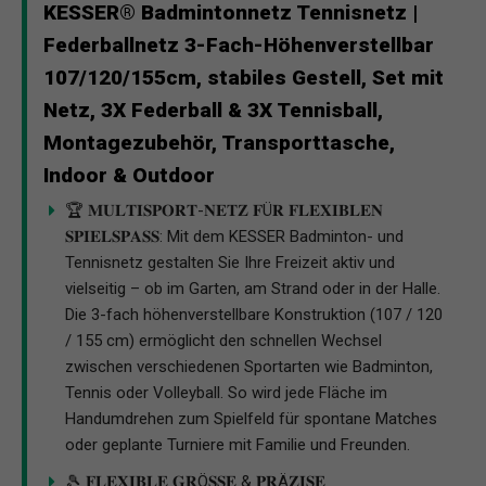
KESSER® Badmintonnetz Tennisnetz |
Federballnetz 3-Fach-Höhenverstellbar
107/120/155cm, stabiles Gestell, Set mit
Netz, 3X Federball & 3X Tennisball,
Montagezubehör, Transporttasche,
Indoor & Outdoor
🏆 𝐌𝐔𝐋𝐓𝐈𝐒𝐏𝐎𝐑𝐓-𝐍𝐄𝐓𝐙 𝐅Ü𝐑 𝐅𝐋𝐄𝐗𝐈𝐁𝐋𝐄𝐍
𝐒𝐏𝐈𝐄𝐋𝐒𝐏𝐀𝐒𝐒: Mit dem KESSER Badminton- und
Tennisnetz gestalten Sie Ihre Freizeit aktiv und
vielseitig – ob im Garten, am Strand oder in der Halle.
Die 3-fach höhenverstellbare Konstruktion (107 / 120
/ 155 cm) ermöglicht den schnellen Wechsel
zwischen verschiedenen Sportarten wie Badminton,
Tennis oder Volleyball. So wird jede Fläche im
Handumdrehen zum Spielfeld für spontane Matches
oder geplante Turniere mit Familie und Freunden.
🎾 𝐅𝐋𝐄𝐗𝐈𝐁𝐋𝐄 𝐆𝐑Ö𝐒𝐒𝐄 & 𝐏𝐑Ä𝐙𝐈𝐒𝐄