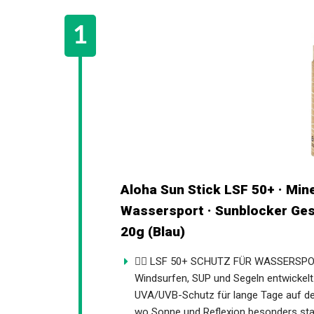
Aloha Sun Stick LSF 50+ · Min
Wassersport · Sunblocker Gesic
20g (Blau)
🏄‍♂️ LSF 50+ SCHUTZ FÜR WASSERSPORT
Windsurfen, SUP und Segeln entwickelt.
UVA/UVB-Schutz für lange Tage auf dem
wo Sonne und Reflexion besonders star