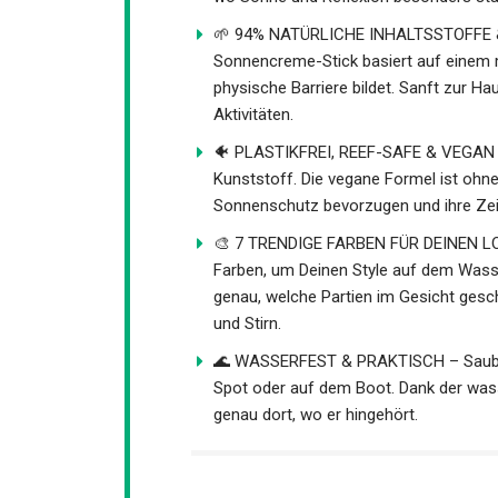
🌱 94% NATÜRLICHE INHALTSSTOFFE & 
Sonnencreme-Stick basiert auf einem mi
effektive physische Barriere bildet. San
Outdoor-Aktivitäten.
🐠 PLASTIKFREI, REEF-SAFE & VEGAN –
Kunststoff. Die vegane Formel ist ohne 
Sonnenschutz bevorzugen und ihre Zei
🎨 7 TRENDIGE FARBEN FÜR DEINEN LOO
Farben, um Deinen Style auf dem Wasser
genau, welche Partien im Gesicht gesch
Wangen und Stirn.
🌊 WASSERFEST & PRAKTISCH – Sauber a
am Spot oder auf dem Boot. Dank der w
Action genau dort, wo er hingehört.