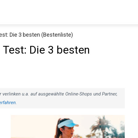
st: Die 3 besten (Bestenliste)
Decathlon Sale
 Test: Die 3 besten
aue dir jetzt die meistverkauften Produkte im Sale bei Decathlon
Jetzt anschauen
r verlinken u.a. auf ausgewählte Online-Shops und Partner,
erfahren
.