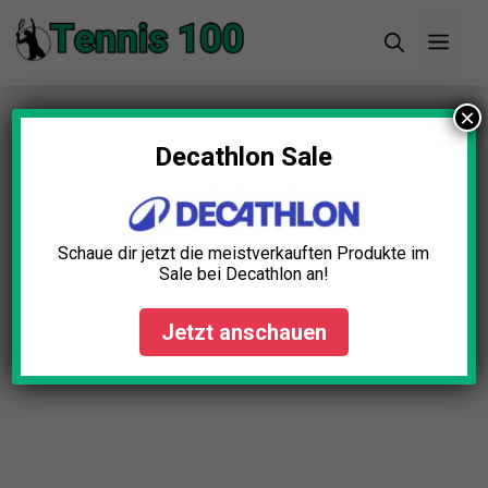
Zum
Men
Inhalt
springen
×
Startseite
»
Blog
»
30+ erstaunliche Tennis
Statistiken (2025)
Decathlon Sale
Schaue dir jetzt die meistverkauften Produkte im
Sale bei Decathlon an!
Jetzt anschauen