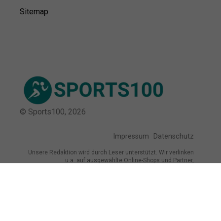
Sitemap
© Sports100,
2026
Impressum
Datenschutz
Unsere Redaktion wird durch Leser unterstützt. Wir verlinken
u.a. auf ausgewählte Online-Shops und Partner,
von denen wir ggf. eine Vergütung erhalten.
Mehr erfahren.
Adresse
Karlstraße 28, 64579 Gernsheim,
Deutschland