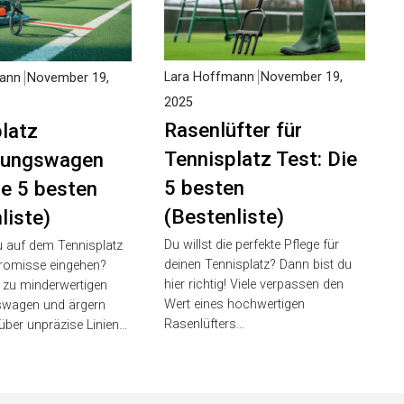
Lara Hoffmann
November 19,
ann
November 19,
2025
Rasenlüfter für
latz
Tennisplatz Test: Die
rungswagen
5 besten
ie 5 besten
(Bestenliste)
liste)
Du willst die perfekte Pflege für
 auf dem Tennisplatz
deinen Tennisplatz? Dann bist du
omisse eingehen?
hier richtig! Viele verpassen den
n zu minderwertigen
Wert eines hochwertigen
wagen und ärgern
Rasenlüfters…
über unpräzise Linien…