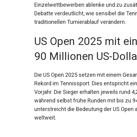
Kurz vor dem Start der US Open sorgt ein
Diskussionen. Spieler und Fachleute kriti
Einzelwettbewerben ablenke und zu zusätz
Debatte verdeutlicht, wie sensibel die Te
traditionellen Turnierablauf verändern.
US Open 2025 mit ei
von 90 Millionen US-D
Die US Open 2025 setzen mit einem Gesamt
neuen Rekord im Tennissport. Dies entspr
dem Vorjahr. Die Sieger erhalten jeweils r
Weltranglistenpunkte, während selbst früh
werden. Dieses hohe Preisgeld unterstreic
prestigeträchtigsten Tennis-Events weltwe