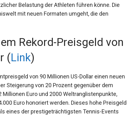
 neu eingeführter Mixed-Wettbewerb für
sieren das Format, da es den Fokus von den
licher Belastung der Athleten führen könne. Die
nniswelt mit neuen Formaten umgeht, die den
nem Rekord-Preisgeld
ollar (
Link
)
preisgeld von 90 Millionen US-Dollar einen
icht einer Steigerung von 20 Prozent gegenüber
und 4,2 Millionen Euro und 2000
e Runden mit bis zu 94.000 Euro honoriert
ht die Bedeutung der US Open als eines der
it.