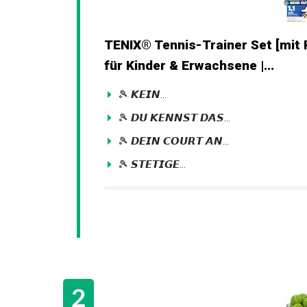
TENIX® Tennis-Trainer Set [mit
für Kinder & Erwachsene |...
🎾 𝙆𝙀𝙄𝙉...
🎾 𝘿𝙐 𝙆𝙀𝙉𝙉𝙎𝙏 𝘿𝘼𝙎...
🎾 𝘿𝙀𝙄𝙉 𝘾𝙊𝙐𝙍𝙏 𝘼𝙉...
🎾 𝙎𝙏𝙀𝙏𝙄𝙂𝙀...