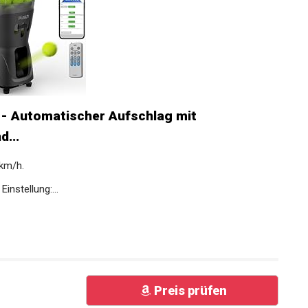
 - Automatischer Aufschlag mit
d...
 km/h.
instellung:...
Preis prüfen