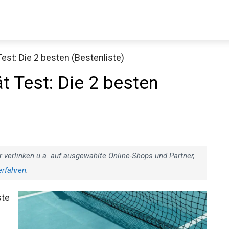
est: Die 2 besten (Bestenliste)
Decathlon Sale
t Test: Die 2 besten
aue dir jetzt die meistverkauften Produkte im Sale bei Decathlon
Jetzt anschauen
r verlinken u.a. auf ausgewählte Online-Shops und Partner,
erfahren
.