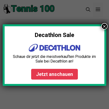
Zum
Men
Inhalt
springen
×
Startseite
»
Blog
»
Ballmaschine mit
Fernbedienung Test: Die 11 besten im Vergleich
Decathlon Sale
(Bestenliste)
Schaue dir jetzt die meistverkauften Produkte im
Sale bei Decathlon an!
Jetzt anschauen