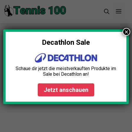
Zum
Men
Inhalt
springen
×
Startseite
»
Blog
»
Tennis für Anfänger:
Grundlagen und Tipps für den Einstieg
Decathlon Sale
Schaue dir jetzt die meistverkauften Produkte im
Sale bei Decathlon an!
Jetzt anschauen